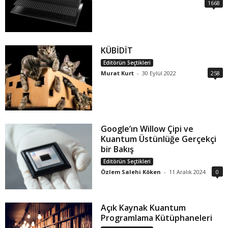
1668
KÜBİDİT
Editörün Seçtikleri
Murat Kurt
-
30 Eylül 2022
258
Google’ın Willow Çipi ve
Kuantum Üstünlüğe Gerçekçi
bir Bakış
Editörün Seçtikleri
Özlem Salehi Köken
-
11 Aralık 2024
0
Açık Kaynak Kuantum
Programlama Kütüphaneleri