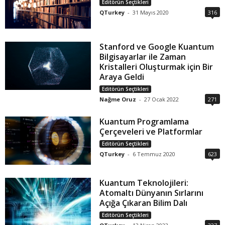
Editörün Seçtikleri
QTurkey
-
31 Mayıs 2020
316
Stanford ve Google Kuantum
Bilgisayarlar ile Zaman
Kristalleri Oluşturmak için Bir
Araya Geldi
Editörün Seçtikleri
Nağme Oruz
-
27 Ocak 2022
271
Kuantum Programlama
Çerçeveleri ve Platformlar
Editörün Seçtikleri
QTurkey
-
6 Temmuz 2020
623
Kuantum Teknolojileri:
Atomaltı Dünyanın Sırlarını
Açığa Çıkaran Bilim Dalı
Editörün Seçtikleri