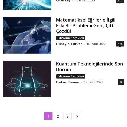
QTurkey
-
13 Nisan 2023
327
Matematiksel Eğrilerle İlgili
Eski Bir Problemi Genç Çift
Çözdü!
Editörün Seçtikleri
Hüseyin Türker
-
16 Eylül 2022
294
Kuantum Teknolojilerinde Son
Durum
Editörün Seçtikleri
Hakan Damar
-
12 Eylül 2023
0
1
2
3