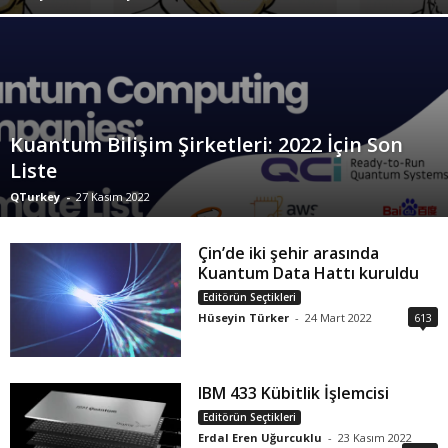
Kuantum Bilişim Şirketleri: 2022 İçin Son
Liste
QTurkey
-
27 Kasım 2022
Çin’de iki şehir arasında
Kuantum Data Hattı kuruldu
Editörün Seçtikleri
Hüseyin Türker
-
24 Mart 2022
613
IBM 433 Kübitlik İşlemcisi
Editörün Seçtikleri
Erdal Eren Uğurcuklu
-
23 Kasım 2022