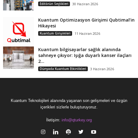
Editörün Seçtikleri
30 Haziran 2026
Kuantum Optimizasyon Girişimi Qubtimal’in
Hikayesi
Kuantum Girişimleri
11 Haziran 2026
Kuantum bilgisayarlar sağlık alanında
sahneye çıkıyor: Işığa duyarlı kanser ilaçları
2...
Dünyada Kuantum Etkinlikleri
3 Haziran 2026
Kuantum Teknolojileri alanında yaşanan son gelişmeleri ve özgün
içerikleri sizlerle buluşturuyoruz.
İletişim:
info@qturkey.org